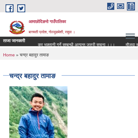
Skip to main content
आमाछोदिङमो गाउँपालिका
बागमती प्रदेश, गोल्जुङबेशी, रसुवा ।
ताजा जानकारी
कर भुक्तानी गर्ने सम्बन्धी अत्यन्त जरुरी सूचना ।।।
मौजुदा सूची
You are here
Home
» चन्द्र बहादुर तामाङ
चन्द्र बहादुर तामाङ