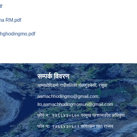
df
ama RM.pdf
chghodingmo.pdf
सम्पर्क विवरण
आमाछोदिङमो गाउँपालिका गोल्जुङबेसी, रसुवा
aamachhodingmo@gmail.com
,
ito.aamachhodingmomun@gmail.com
फोन न: ९७६६४३०६०० प्रमुख प्रशासकीय अधिकृत
फोन न: ९७६६४३०६०२ प्रशासन तथा राज्स्व