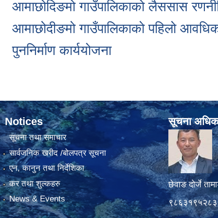
आमाछोदिङमो गाउँपालिकाको लैससास रणन
आमाछोदीङमो गाउँपालिकाको पहिलो आवधि
पुननिर्माण कार्ययोजना
Notices
सूचना अधिक
सूचना तथा समाचार
सार्वजनिक खरीद /बोलपत्र सूचना
एन, कानुन तथा निर्देशिका
कर तथा शुल्कहरु
छेवाङ दोर्जे ताम
News & Events
९८६३१९५२८३