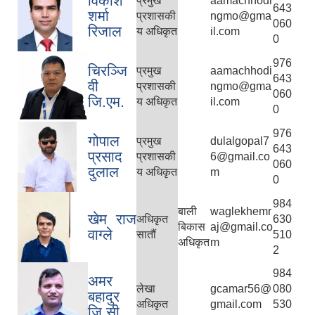
विकाश
प्रमुख
aamachhodi
643
शर्मा
प्रशासकी
ngmo@gma
060
रिजाल
य अधिकृत
il.com
0
976
चिरञ्जि
प्रमुख
aamachhodi
643
वी
प्रशासकी
ngmo@gma
060
जि.एम.
य अधिकृत
il.com
0
976
गोपाल
प्रमुख
dulalgopal7
643
प्रसाद
प्रशासकी
6@gmail.co
060
दुलाल
य अधिकृत
m
0
984
बाली
waglekhemr
खेम राज
अधिकृत
630
बिकास
aj@gmail.co
वाग्ले
सातौं
510
अधिकृत
m
2
984
अमर
लेखा
gcamar56@
080
बहादुर
अधिकृत
gmail.com
530
जि.सी