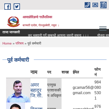
Skip to main content
आमाछोदिङमो गाउँपालिका
बागमती प्रदेश, गोल्जुङबेशी, रसुवा ।
ताजा जानकारी
कर भुक्तानी गर्ने सम्बन्धी अत्यन्त जरुरी सूचना ।।।
मौजुदा सूचीमा 
You are here
Home
»
परिचय
» पूर्व कर्मचारी
पूर्व कर्मचारी
फोन
नाम
पद
शाखा
ईमेल
नं
984
अमर
प्रमुख
gcamar56@
080
बहादुर
प्रशासकी
gmail.com
530
जि.सी.
य अधिकृत
1
976