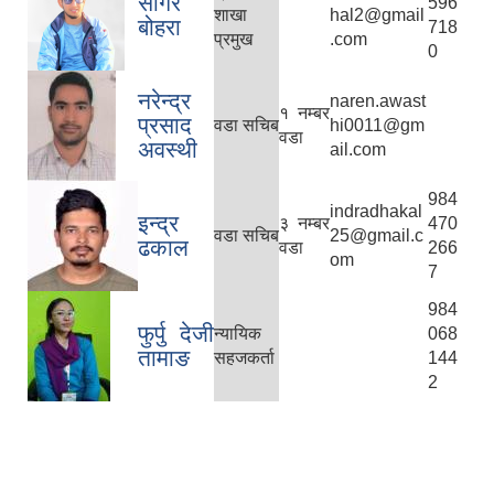
सागर
596
शाखा
hal2@gmail
बोहरा
718
प्रमुख
.com
0
नरेन्द्र
naren.awast
१ नम्बर
प्रसाद
वडा सचिब
hi0011@gm
वडा
अवस्थी
ail.com
984
indradhakal
इन्द्र
३ नम्बर
470
वडा सचिब
25@gmail.c
ढकाल
वडा
266
om
7
984
फुर्पु देजी
न्यायिक
068
तामाङ
सहजकर्ता
144
2