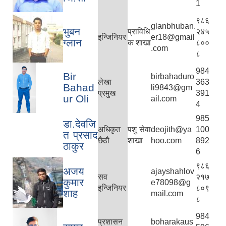
1
९८६
glanbhuban.
भुबन
प्राविधि
२४५
इन्जिनियर
er18@gmail
ग्लान
क शाखा
८००
.com
८
984
Bir
birbahaduro
लेखा
363
Bahad
li9843@gm
प्रमुख
391
ur Oli
ail.com
4
985
डा.देवजि
अधिकृत
पशु सेवा
deojith@ya
100
त प्रसाद
छैठौ
शाखा
hoo.com
892
ठाकुर
6
९८६
अजय
ajayshahlov
सव
२१७
कुमार
e78098@g
इन्जिनियर
८०९
शाह
mail.com
८
984
प्रशासन
boharakaus