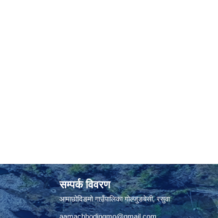
सम्पर्क विवरण
आमाछोदिङमो गाउँपालिका गोल्जुङबेसी, रसुवा
aamachhodingmo@gmail.com
,