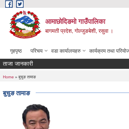
Skip to main content
आमाछोदिङमो गाउँपालिका
बागमती प्रदेश, गोल्जुङबेशी, रसुवा ।
गृहपृष्ठ
परिचय
वडा कार्यालयहरु
कार्यक्रम तथा परियो
ताजा जानकारी
You are here
Home
» बुचुङ तामाङ
बुचुङ तामाङ