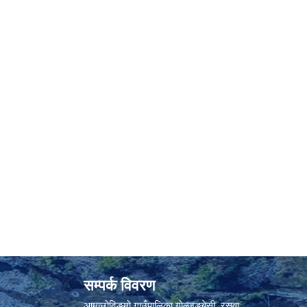
सम्पर्क विवरण
आमाछोदिङमो गाउँपालिका गोल्जुङबेसी, रसुवा