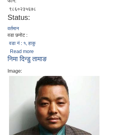
फोन:
९८६०२३५६७८
Status:
वर्तमान
वडा छनोट :
वडा नं : १, हाकु
Read more
about साङ लामा तामाङ
निमा दिन्डु तामाङ
Image: