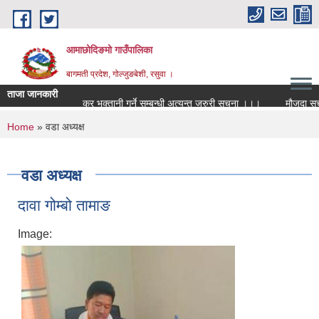
Skip to main content
आमाछोदिङमो गाउँपालिका
बागमती प्रदेश, गोल्जुङबेशी, रसुवा ।
ताजा जानकारी
कर भुक्तानी गर्ने सम्बन्धी अत्यन्त जरुरी सूचना ।।।
मौजुदा सूचीमा दर
You are here
Home
» वडा अध्यक्ष
वडा अध्यक्ष
दावा गोम्बो तामाङ
Image: