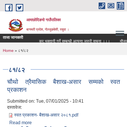
Skip to main content
आमाछोदिङमो गाउँपालिका
बागमती प्रदेश, गोल्जुङबेशी, रसुवा ।
ताजा जानकारी
कर भुक्तानी गर्ने सम्बन्धी अत्यन्त जरुरी सूचना ।।।
मौजुदा स
You are here
Home
» ८१/८२
८१/८२
चौथो त्रैमासिक बैशाख-असार सम्मको स्वत
प्रकाशन
Submitted on:
Tue, 07/01/2025 - 10:41
दस्तावेज:
स्वत प्रकाशन- बैशाख-असार २०८१.pdf
Read more
about चौथो त्रैमासिक बैशाख-असार सम्मको स्वत प्रकाशन