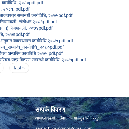
_कार्यविधि_२०८०pdf.pdf
का, २०८१, pdf.pdf
ी इजाजतपत्र सम्बनधी कार्यविधि, २०७५pdf.pdf
न_नियमावली_संशोधन २०८१pdf.pdf
विभाजन) नियमावली, २०७४pdf.pdf
यविधि, २०७७pdf.pdf
अनुदान व्यवस्थापन कार्यविधि २०७७ pdf.pdf
व_सम्बन्धि_कार्यविधि_२०८०pdf.pdf
िक्षा अन्तरिम कार्यविधि २०७५ pdf.pdf
परिचय-पत्र वितरण सम्बन्धी कार्यविधि, २०७७pdf.pdf
last »
सम्पर्क विवरण
आमाछोदिङमो गाउँपालिका गोल्जुङबेसी, रसुवा
aamachhodingmo@gmail.com
,